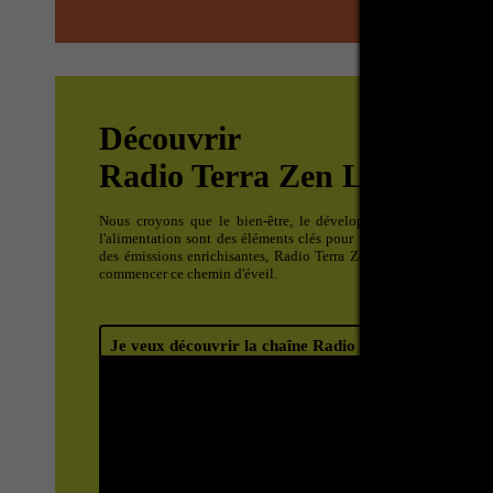
Découvrir
Radio Terra Zen LIVE
Nous croyons que le bien-être, le développement personnel, la 
l'alimentation sont des éléments clés pour une bonne évolution de
des émissions enrichisantes, Radio Terra Zen Live apporte l'esse
commencer ce chemin d'éveil.
Je veux découvrir la chaîne Radio Terra Zen LIVE