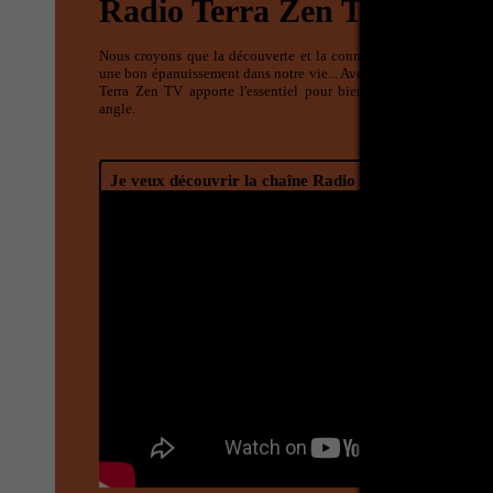
Radio Terra Zen TV
Nous croyons que la découverte et la connaissance sont des élé
une bon épanuissement dans notre vie... Avec des émissions divert
Terra Zen TV apporte l'essentiel pour bien découvrir ce monde
angle.
Je veux découvrir la chaîne Radio Terra Zen TV