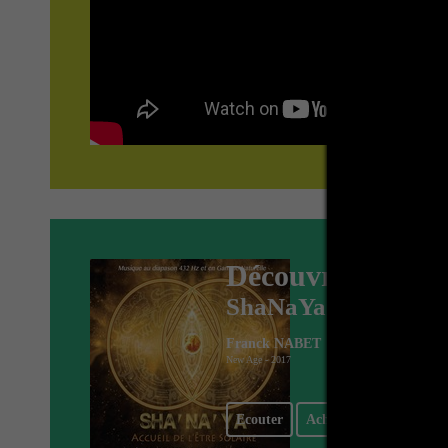
Découvrez
ShaNaYa
P
Franck NABET
n
New Age - 2017
p
I
Ecouter
Acheter