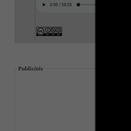
Publicités